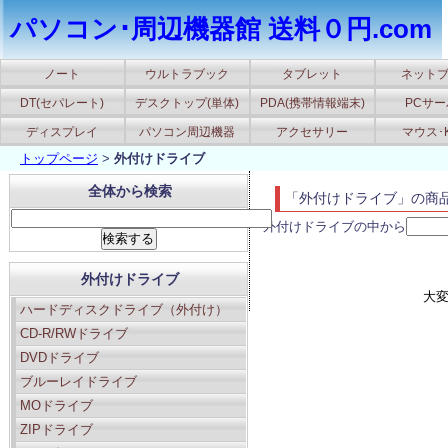
パソコン･周辺機器館 送料０円.com
ノート
ウルトラブック
タブレット
ネット
DT(セパレート)
デスクトップ(単体)
PDA(携帯情報端末)
PCサ
ディスプレイ
パソコン周辺機器
アクセサリー
マウス･
トップページ
>
外付けドライブ
全体から検索
「外付けドライブ」の商
外付けドライブの中から
外付けドライブ
大
ハードディスクドライブ（外付け）
CD-R/RWドライブ
DVDドライブ
ブルーレイドライブ
MOドライブ
ZIPドライブ