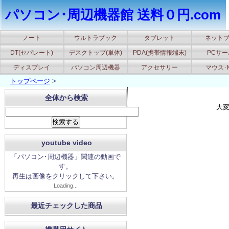
パソコン･周辺機器館 送料０円.com
ノート
ウルトラブック
タブレット
ネット
DT(セパレート)
デスクトップ(単体)
PDA(携帯情報端末)
PCサ
ディスプレイ
パソコン周辺機器
アクセサリー
マウス･
トップページ
>
全体から検索
大
youtube video
「パソコン･周辺機器」関連の動画で
す。
再生は画像をクリックして下さい。
Loading...
最近チェックした商品