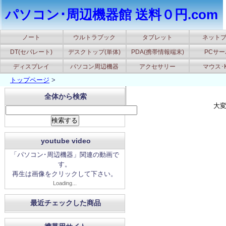
パソコン･周辺機器館 送料０円.com
ノート
ウルトラブック
タブレット
ネット
DT(セパレート)
デスクトップ(単体)
PDA(携帯情報端末)
PCサ
ディスプレイ
パソコン周辺機器
アクセサリー
マウス･
トップページ
>
全体から検索
大
youtube video
「パソコン･周辺機器」関連の動画で
す。
再生は画像をクリックして下さい。
Loading...
最近チェックした商品