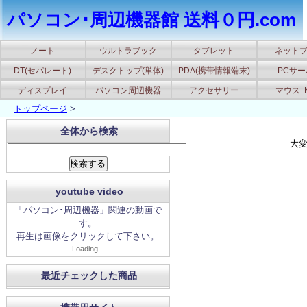
パソコン･周辺機器館 送料０円.com
ノート
ウルトラブック
タブレット
ネット
DT(セパレート)
デスクトップ(単体)
PDA(携帯情報端末)
PCサ
ディスプレイ
パソコン周辺機器
アクセサリー
マウス･
トップページ
>
全体から検索
大
youtube video
「パソコン･周辺機器」関連の動画で
す。
再生は画像をクリックして下さい。
Loading...
最近チェックした商品