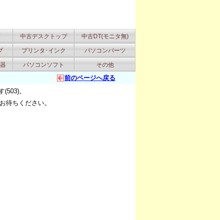
中古デスクトップ
中古DT(モニタ無)
ブ
プリンタ･インク
パソコンパーツ
器
パソコンソフト
その他
前のページへ戻る
503)。
お待ちください。