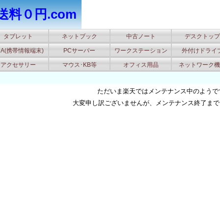
送料０円.com
タブレット
ネットブック
中古ノート
デスクトップ
DA(携帯情報端末)
PCサーバー
ワークステーション
外付けドライ
アクセサリー
マウス･KB等
オフィス用品
ネットワーク機
ただいま楽天ではメンテナンス中のようです(
大変申し訳ございませんが、メンテナンス終了まで